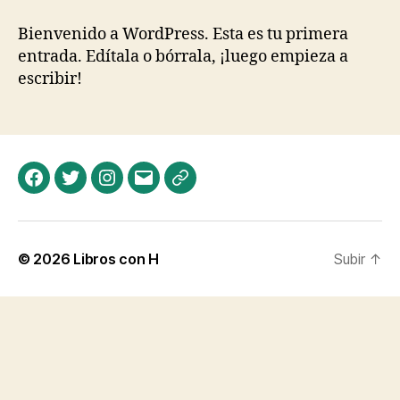
mundo!
Bienvenido a WordPress. Esta es tu primera
entrada. Edítala o bórrala, ¡luego empieza a
escribir!
Facebook
Twitter
Instagram
Correo
Héroes
electrónico
de
Papel
© 2026
Libros con H
Subir
↑