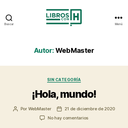
Buscar
Menú
Libros
con
H
Autor:
WebMaster
Categorías
SIN CATEGORÍA
¡Hola, mundo!
Por
WebMaster
21 de diciembre de 2020
Autor
Fecha
de
de
en
No hay comentarios
la
la
¡Hola,
entrada
entrada